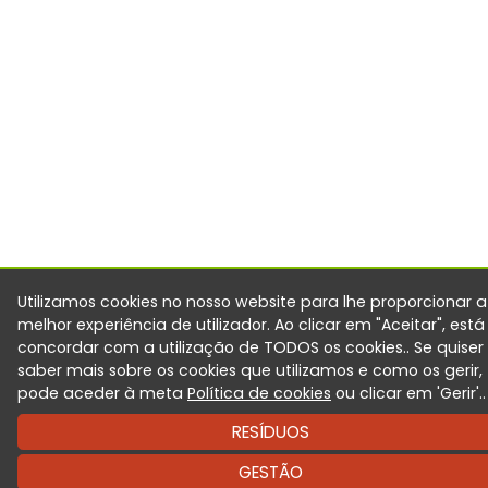
Utilizamos cookies no nosso website para lhe proporcionar a
melhor experiência de utilizador. Ao clicar em "Aceitar", está
concordar com a utilização de TODOS os cookies.. Se quiser
saber mais sobre os cookies que utilizamos e como os gerir,
pode aceder à meta
Política de cookies
ou clicar em 'Gerir'..
RESÍDUOS
GESTÃO